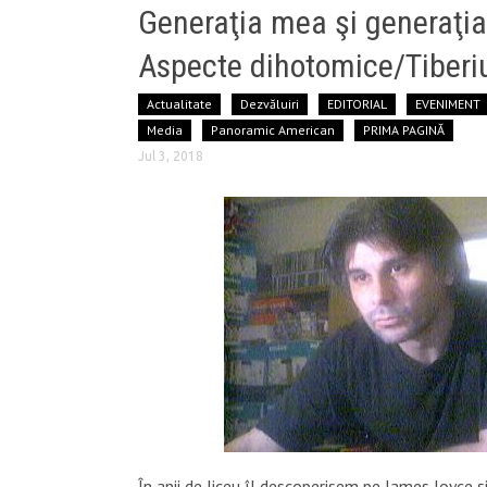
Generaţia mea şi generaţia
Aspecte dihotomice/Tiberi
Actualitate
Dezvăluiri
EDITORIAL
EVENIMENT
Media
Panoramic American
PRIMA PAGINĂ
Jul 3, 2018
În anii de liceu îl descoperisem pe James Joyce 