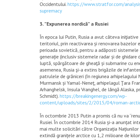
Occidentului.
https://www.stratfor.com/analysis
supremacy
3. ”Expunerea nordică” a Rusiei
În epoca lui Putin, Rusia a avut câteva iniţiative
teritoriul, prin reactivarea și renovarea bazelor e
perioada sovietică, pentru a adăposti sistemele
generație (inclusiv sistemele radar și de ghidare 
luptă, spărgătoare de gheaţă și submarine cu en
asemenea, Rusia şi-a extins brigăzile de infante
patrulele de grăniceri (în regiunea arhipelagului 
Murmansk și Yamal-Neneţ, arhipelagul Ţara Fran
Arhanghelsk, Insula Vranghel, de lângă Alaska, p
Schmidt).
https://breakingenergy.com/wp-
content/uploads/sites/2/2015/04/roman-arctic-
În octombrie 2013 Putin a promis că nu va “renu
Rusiei. În octombrie 2014 Rusia și-a anunțat int
mai multe solicitări către Organizația Națiunilor 
extindă granițele arctice cu 1,2 milioane de kilo