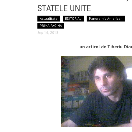
STATELE UNITE
Actualitate
EDITORIAL
Panoramic American
PRIMA PAGINĂ
Sep 16, 2018
un articol
de Tiberiu Dia