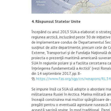
4. Răspunsul Statelor Unite
Începând cu anul 2013 SUA a elaborat o strateg
regiunea arctică, incluzând peste 30 de inițiative
de implementare condus de Departamentul Securi
susținut de alte departmente, precum cele de Co
Externe, Transporturi şi de Fundaţia Naţională de
proiecta o prezență maritimă americană suverană,
SUA în regiunile polare și a facilita cercetarea
înțelegerea fundamentală a Arcticii” (vezi Rona
din 14 septembrie 2017, pp. 8-
9).
https://www.fas.org/sgp/crs/weapons/RL34
Se impune însă ca SUA să adopte o abordare mai
militarizarea Rusiei în Arctica. Marina militară a
înceapă construirea mai multor spărgătoare de 
pregăti pentru o eventuală agresiune rusească.
această sarcină revine, în mod tradițional, Pazei