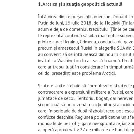
1. Arctica şi situaţia geopolitică actuală
Întâlnirea dintre preşedinţii american, Donald Tru
Putin de luni, 16 iulie 2018, de la Helsinki (Finlan
acum e deja de domeniul trecutului. Țările pe car
le reprezintă continuă să aibă mai multe subiect
printre care: Ucraina, Crimeea, conducta de gaz
precum și amestecul Rusiei în alegerile SUA din 2
au convenit să se întâlnească din nou în cursul a
invitat la Washington în această toamnă. Un al
care ar trebui luat în considerare în timpul următ
cei doi președinți este problema Arcticii.
Statele Unite trebuie să formuleze o strategie 
contracarare a expansiunii militare a Rusiei, car
jumătate de secol. Teritoriul bogat, dar nerevendi
şi continuă să fie o zonă a fricțiunilor și a inci
care, în perioada de după războiul rece, pot esca
conflicte deschise. Regiunea polară deține un sfe
mondiale de petrol și gaze neexploatate, iar z
acoperă aproximativ 27 de miliarde de barili de 