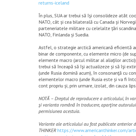
returns-iceland
În plus, SUA ar trebui să îşi consolideze atât co
NATO, cât și cea bilaterală cu Canada și Norvegia
parteneriatele militare cu celelalte țări scand
NATO, Finlanda și Suedia.
Astfel, o strategie arctică americană eficientă a
binar de componente, cu elemente micro (de supor
elemente macro (arcul militar al aliaților arctici)
trebui să înceapă să îşi actualizeze și să îşi ex
(unde Rusia domină acum), în consonanţă cu cons
elementelor macro (unde Rusia este și va fi înt
cont propriu și, prin urmare, izolat, din cauza lipse
NOTĂ – Dreptul de reproducere a articolului, în var
şi varianta română în traducere, aparţine autorului 
permisiunea acestuia.
Variante ale articolului au fost publicate anterior
THINKER
https://www.americanthinker.com/arti