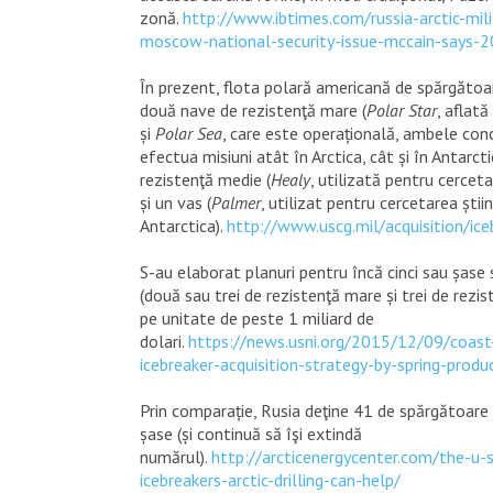
zonă.
http://www.ibtimes.com/russia-arctic-mil
moscow-national-security-issue-mccain-says-
În prezent, flota polară americană de spărgătoa
două nave de rezistenţă mare (
Polar Star
, aflată
și
Polar Sea
, care este operațională, ambele con
efectua misiuni atât în ​​Arctica, cât și în Antarct
rezistenţă medie (
Healy
, utilizată pentru cercetar
și un vas (
Palmer
, utilizat pentru cercetarea știin
Antarctica).
http://www.uscg.mil/acquisition/ice
S-au elaborat planuri pentru încă cinci sau șase
(două sau trei de rezistenţă mare și trei de rezis
pe unitate de peste 1 miliard de
dolari.
https://news.usni.org/2015/12/09/coast-
icebreaker-acquisition-strategy-by-spring-prod
Prin comparație, Rusia deţine 41 de spărgătoare
șase (și continuă să îşi extindă
numărul).
http://arcticenergycenter.com/the-u
icebreakers-arctic-drilling-can-help/