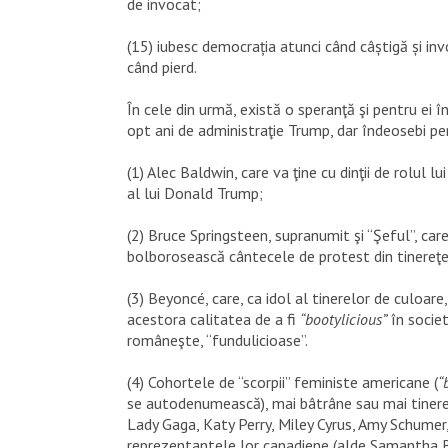
de invocat;
(15) iubesc democrația atunci când câștigă și in
când pierd.
În cele din urmă, există o speranţă şi pentru ei î
opt ani de administraţie Trump, dar îndeosebi pe
(1) Alec Baldwin, care va ţine cu dinţii de rolul l
al lui Donald Trump;
(2) Bruce Springsteen, supranumit şi “Şeful”, car
bolborosească cântecele de protest din tinereţe
(3) Beyoncé, care, ca idol al tinerelor de culoar
acestora calitatea de a fi
“bootylicious”
în societ
româneşte, “fundulicioase”.
(4) Cohortele de “scorpii” feministe americane (
“
se autodenumească), mai bâtrâne sau mai tinere
Lady Gaga, Katy Perry, Miley Cyrus, Amy Schumer,
reprezentantele lor canadiene (alde Samantha Be