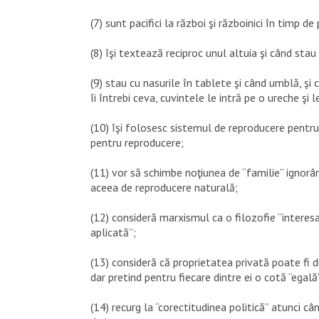
(7) sunt pacifici la război şi războinici în timp de
(8) îşi textează reciproc unul altuia şi când sta
(9) stau cu nasurile în tablete şi când umblă, şi
îi întrebi ceva, cuvintele le intră pe o ureche şi l
(10) îşi folosesc sistemul de reproducere pentru
pentru reproducere;
(11) vor să schimbe noţiunea de “familie” ignorân
aceea de reproducere naturală;
(12) consideră marxismul ca o filozofie “interesa
aplicată”;
(13) consideră că proprietatea privată poate fi d
dar pretind pentru fiecare dintre ei o cotă “egală”
(14) recurg la “corectitudinea politică” atunci 