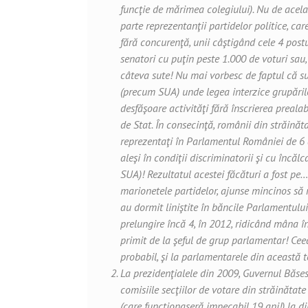
funcţie de mărimea colegiului). Nu de acel
parte reprezentanţii partidelor politice, care
fără concurenţă, unii câştigând cele 4 postu
senatori cu puţin peste 1.000 de voturi sau,
câteva sute! Nu mai vorbesc de faptul că su
(precum SUA) unde legea interzice grupărilo
desfăşoare activităţi fără înscrierea preal
de Stat. În consecinţă, românii din străinăta
reprezentaţi în Parlamentul României de 6 a
aleşi în condiţii discriminatorii şi cu încălc
SUA)! Rezultatul acestei făcături a fost pe
marionetele partidelor, ajunse mincinos să 
au dormit liniştite în băncile Parlamentului,
prelungire încă 4, în 2012, ridicând mâna în
primit de la şeful de grup parlamentar! Cee
probabil, şi la parlamentarele din această
La prezidenţialele din 2009, Guvernul Băses
comisiile secţiilor de votare din străinătat
(care funcţionaseră impecabil 19 ani!) la di