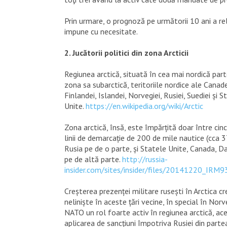
Prin urmare, o prognoză pe următorii 10 ani a re
impune cu necesitate.
2. Jucătorii politici din zona Arcticii
Regiunea arctică, situată în cea mai nordică parte
zona sa subarctică, teritoriile nordice ale Canad
Finlandei, Islandei, Norvegiei, Rusiei, Suediei și S
Unite.
https://en.wikipedia.org/wiki/Arctic
Zona arctică, însă, este împărțită doar între cinci
linii de demarcație de 200 de mile nautice (cca 3
Rusia pe de o parte, și Statele Unite, Canada, D
pe de altă parte.
http://russia-
insider.com/sites/insider/files/20141220_IRM9
Creșterea prezenței militare rusești în Arctica c
neliniște în aceste țări vecine, în special în Norv
NATO un rol foarte activ în regiunea arctică, ace
aplicarea de sancțiuni împotriva Rusiei din parte