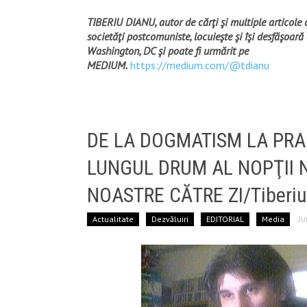
TIBERIU DIANU, autor de cărţi şi multiple articole d
societăţi postcomuniste, locuieşte şi îşi desfăşoară 
Washington, DC şi poate fi urmărit pe
MEDIUM.
https://medium.com/@tdianu
DE LA DOGMATISM LA PR
LUNGUL DRUM AL NOPŢII N
NOASTRE CĂTRE ZI/Tiberiu
Actualitate
Dezvăluiri
EDITORIAL
Media
Ju