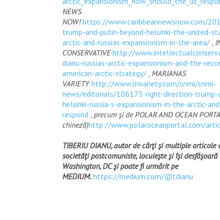
arctic_expansionism_how_should_the_us_respo
NEWS
NOW!
https://www.caribbeannewsnow.com/20
trump-and-putin-beyond-helsinki-the-united-st
arctic-and-russias-expansionism-in-the-area/
,
I
CONSERVATIVE
http://www.intellectualconserva
dianu-russias-arctic-expansionism-and-the-reco
american-arctic-strategy/
,
MARIANAS
VARIETY
http://www.mvariety.com/cnmi/cnmi-
news/editorials/106175-right-direction-trump-
helsinki-russia-s-expansionism-in-the-arctic-a
respond
,
precum şi de POLAR AND OCEAN PORTAL 
chineză)
http://www.polaroceanportal.com/arti
TIBERIU DIANU, autor de cărţi şi multiple articole d
societăţi postcomuniste, locuieşte şi îşi desfăşoară 
Washington, DC şi poate fi urmărit pe
MEDIUM.
https://medium.com/@tdianu