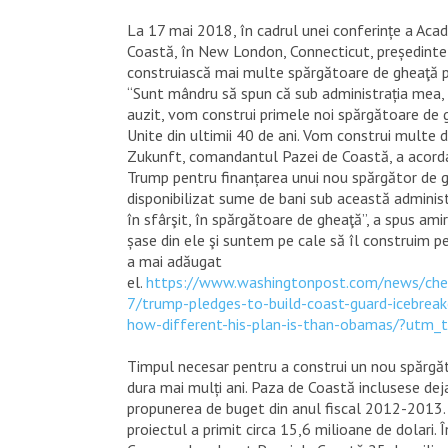
La 17 mai 2018, în cadrul unei conferințe a Aca
Coastă, în New London, Connecticut, președinte
construiască mai multe spărgătoare de gheaţă 
“Sunt mândru să spun că sub administrația mea,
auzit, vom construi primele noi spărgătoare de 
Unite din ultimii 40 de ani. Vom construi multe d
Zukunft, comandantul Pazei de Coastă, a acordat
Trump pentru finanțarea unui nou spărgător de 
disponibilizat sume de bani sub această administr
în sfârşit, în spărgătoare de gheaţă”, a spus ami
șase din ele şi suntem pe cale să îl construim p
a mai adăugat
el.
https://www.washingtonpost.com/news/ch
7/trump-pledges-to-build-coast-guard-icebreake
how-different-his-plan-is-than-obamas/?utm
Timpul necesar pentru a construi un nou spărgă
dura mai mulți ani. Paza de Coastă inclusese deja
propunerea de buget din anul fiscal 2012-2013. 
proiectul a primit circa 15,6 milioane de dolari. 