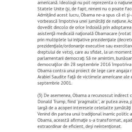
americană. Ideologii nu pot reprezenta o națiune
Statele Unite (și, de fapt, nimeni nu o poate fac
Admițând acest lucru, Obama ne-a spus că el şi-
vorbească împotriva unei jumătăți de națiune. Ac
dovedit dincolo de orice îndoială prin adoptare
asistenţă medicală naţională Obamacare (votat 
prin multiplele lui iniţiative prezidenţiale (decret
prezidenţiale/ordonanţe executive sau exercitare
dreptului de veto), care au sfidat, la un moment 
parlamentarii democraţi. Să ne amintim, bunăoar
democraţilor din 28 septembrie 2016 împotriva d
Obama contra unui proiect de lege care angaja r
Arabiei Saudite faţă de victimele americane ale
septembrie 2001.
(3) De asemenea, Obama a recunoscut indirect 
Donald Trump, fiind “pragmatic”, ar putea avea, 
largă de a acoperi interesele celeilalte jumătăţi 
Venind din partea unui tradiţional inamic politic 
Obama, această afirmaţie s-a transformat, aşad
extraordinar de eficient, deși neintenționat.