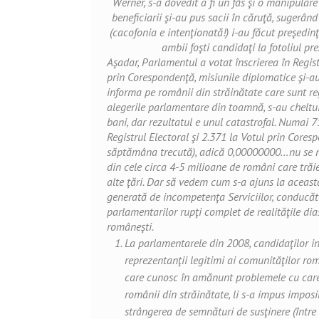
Werner, s-a dovedit a fi un fâs şi o manipulare
beneficiarii şi-au pus sacii în căruţă, sugerând
(cacofonia e intenţionată!) i-au făcut preşedinţ
ambii foşti candidaţi la fotoliul pre
Aşadar, Parlamentul a votat înscrierea în Regist
prin Corespondenţă, misiunile diplomatice şi-au
informa pe românii din străinătate care sunt re
alegerile parlamentare din toamnă, s-au chelt
bani, dar rezultatul e unul catastrofal. Numai 7
Registrul Electoral şi 2.371 la Votul prin Core
săptămâna trecută), adică 0,00000000…nu se ma
din cele circa 4-5 milioane de români care tră
alte ţări. Dar să vedem cum s-a ajuns la această
generată de incompetenţa Serviciilor, conducăto
parlamentarilor rupţi complet de realităţile dia
româneşti.
La parlamentarele din 2008, candidaţilor i
reprezentanţii legitimi ai comunităţilor ro
care cunosc în amănunt problemele cu care
românii din străinătate, li s-a impus imposi
strângerea de semnături de susţinere (între