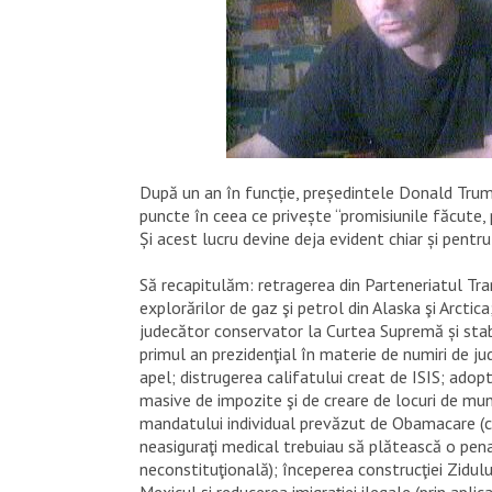
După un an în funcție, președintele Donald Trum
puncte în ceea ce privește “promisiunile făcute, 
Și acest lucru devine deja evident chiar și pentru 
Să recapitulăm: retragerea din Parteneriatul Tra
explorărilor de gaz şi petrol din Alaska şi Arctic
judecător conservator la Curtea Supremă și stabi
primul an prezidenţial în materie de numiri de jud
apel; distrugerea califatului creat de ISIS; adopt
masive de impozite şi de creare de locuri de mu
mandatului individual prevăzut de Obamacare (c
neasiguraţi medical trebuiau să plătească o pen
neconstituţională); începerea construcţiei Zidulu