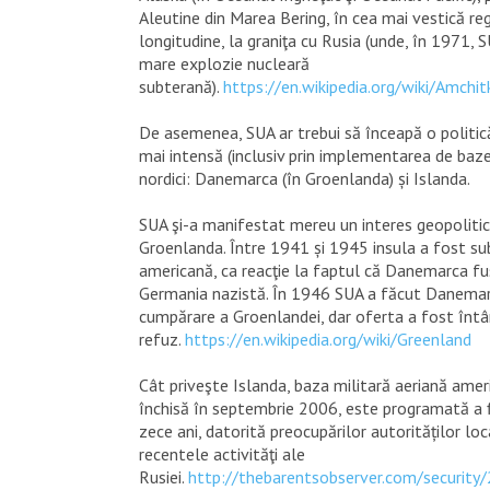
Aleutine din Marea Bering, în cea mai vestică re
longitudine, la graniţa cu Rusia (unde, în 1971,
mare explozie nucleară
subterană).
https://en.wikipedia.org/wiki/Amchit
De asemenea, SUA ar trebui să înceapă o politic
mai intensă (inclusiv prin implementarea de baze m
nordici: Danemarca (în Groenlanda) și Islanda.
SUA şi-a manifestat mereu un interes geopolitic
Groenlanda. Între 1941 și 1945 insula a fost su
americană, ca reacţie la faptul că Danemarca f
Germania nazistă. În 1946 SUA a făcut Danemar
cumpărare a Groenlandei, dar oferta a fost înt
refuz.
https://en.wikipedia.org/wiki/Greenland
Cât priveşte Islanda, baza militară aeriană ameri
închisă în septembrie 2006, este programată a f
zece ani, datorită preocupărilor autorităților lo
recentele activităţi ale
Rusiei.
http://thebarentsobserver.com/security/