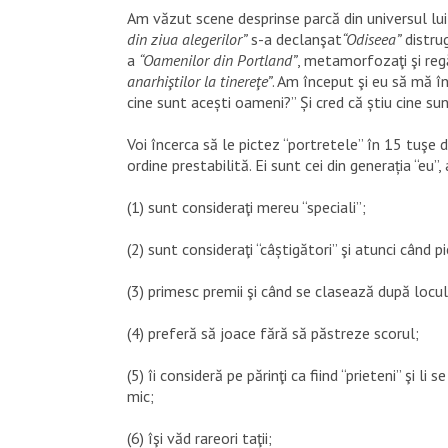
Am văzut scene desprinse parcă din universul lu
din ziua alegerilor”
s-a declanşat
“Odiseea”
distru
a
“Oamenilor din Portland”
, metamorfozaţi şi regă
anarhiştilor la tinereţe”
. Am început şi eu să mă î
cine sunt acești oameni?” Și cred că știu cine sun
Voi încerca să le pictez “portretele” în 15 tuşe 
ordine prestabilită. Ei sunt cei din generația “eu”, 
(1) sunt consideraţi mereu “speciali”;
(2) sunt consideraţi “câștigători” şi atunci când pi
(3) primesc premii şi când se clasează după locul
(4) preferă să joace fără să păstreze scorul;
(5) îi consideră pe părinţi ca fiind “prieteni” şi l
mic;
(6) îşi văd rareori taţii;