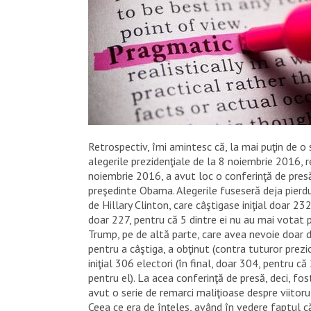
Retrospectiv, îmi amintesc că, la mai puţin de 
alegerile prezidenţiale de la 8 noiembrie 2016, r
noiembrie 2016, a avut loc o conferinţă de pres
preşedinte Obama. Alegerile fuseseră deja pierd
de Hillary Clinton, care câştigase iniţial doar 232 
doar 227, pentru că 5 dintre ei nu au mai votat 
Trump, pe de altă parte, care avea nevoie doar 
pentru a câştiga, a obţinut (contra tuturor prezic
iniţial 306 electori (în final, doar 304, pentru că
pentru el). La acea conferinţă de presă, deci, f
avut o serie de remarci maliţioase despre viitor
Ceea ce era de înţeles, având în vedere faptul că 