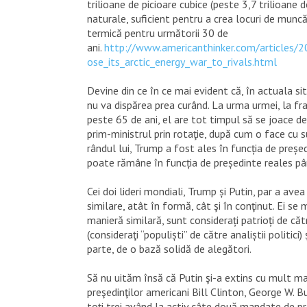
trilioane de picioare cubice (peste 3,7 trilioane 
naturale, suficient pentru a crea locuri de muncă,
termică pentru următorii 30 de
ani.
http://www.americanthinker.com/articles/
ose_its_arctic_energy_war_to_rivals.html
Devine din ce în ce mai evident că, în actuala sit
nu va dispărea prea curând. La urma urmei, la fr
peste 65 de ani, el are tot timpul să se joace de
prim-ministrul prin rotaţie, după cum o face cu 
rândul lui, Trump a fost ales în funcția de preșe
poate rămâne în funcția de președinte reales pâ
Cei doi lideri mondiali, Trump și Putin, par a av
similare, atât în formă, cât şi în conţinut. Ei se
manieră similară, sunt considerați patrioți de căt
(consideraţi “populiști” de către analiștii politici)
parte, de o bază solidă de alegători.
Să nu uităm însă că Putin şi-a extins cu mult m
preşedinţilor americani Bill Clinton, George W. 
toţi trei având la activ câte două mandate de pre