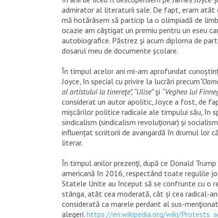
admirator al literaturii sale. De fapt, eram atât
mă hotărâsem să particip la o olimpiadă de lim
ocazie am câştigat un premiu pentru un eseu care
autobiografice. Păstrez şi acum diploma de partic
dosarul meu de documente şcolare.
În timpul acelor ani mi-am aprofundat cunoștințe
Joyce, în special cu privire la lucr
ări precum
“Oame
al artistului la tinereţe”, “Ulise”
şi
“Veghea lui Finne
considerat un autor apolitic, Joyce a fost, de fa
mișcărilor politice radicale ale timpului său, în 
sindicalism (sindicalism revoluționar) și socialism,
influențat scriitorii de avangardă în drumul lor
literar.
În timpul anilor prezenţi, după ce Donald Trump 
americană în 2016, respectând toate regulile jo
Statele Unite au început să se confrunte cu o re
stânga, atât cea moderată, cât și cea radical-ana
considerată ca marele perdant al sus-menţiona
alegeri.
https://en.wikipedia.org/wiki/Protests