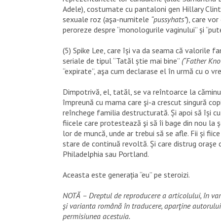
Adele), costumate cu pantaloni gen Hillary Clint
sexuale roz (aşa-numitele
“pussyhats”
), care vo
peroreze despre “monologurile vaginului” și “put
(5) Spike Lee, care își va da seama că valorile fa
seriale de tipul “Tatăl știe mai bine”
(“Father Kno
“expirate”, aşa cum declarase el în urmă cu o vr
Dimpotrivă, el, tatăl, se va reîntoarce la căminu
împreună cu mama care şi-a crescut singură copiii
reînchege familia destructurată. Și apoi să își cul
fiicele care protestează şi să îi bage din nou la 
lor de muncă, unde ar trebui să se afle. Fii și fii
stare de continuă revoltă. Și care distrug oraşe
Philadelphia sau Portland.
Aceasta este generația “eu” pe steroizi.
NOTĂ – Dreptul de reproducere a articolului, în var
şi varianta română în traducere, aparţine autorului 
permisiunea acestuia.