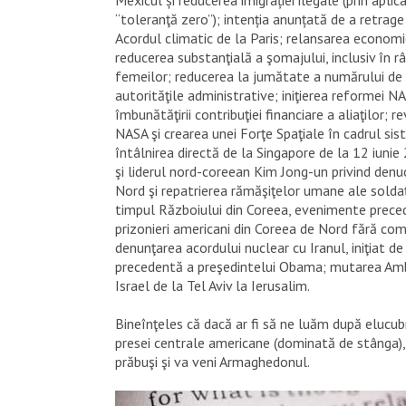
Mexicul și reducerea imigrației ilegale (prin aplica
“toleranţă zero”); intenția anunțată de a retrage
Acordul climatic de la Paris; relansarea economie
reducerea substanţială a şomajului, inclusiv în râ
femeilor; reducerea la jumătate a numărului d
autorităţile administrative; iniţierea reformei NA
îmbunătăţirii contribuţiei financiare a aliaţilor; 
NASA şi crearea unei Forţe Spaţiale în cadrul sis
întâlnirea directă de la Singapore de la 12 iunie
şi liderul nord-coreean Kim Jong-un privind denuc
Nord şi repatrierea rămăşiţelor umane ale soldaţi
timpul Războiului din Coreea, evenimente preced
prizonieri americani din Coreea de Nord fără comp
denunţarea acordului nuclear cu Iranul, iniţiat de
precedentă a preşedintelui Obama; mutarea Am
Israel de la Tel Aviv la Ierusalim.
Bineînţeles că dacă ar fi să ne luăm după elucub
presei centrale americane (dominată de stânga), 
prăbuşi şi va veni Armaghedonul.