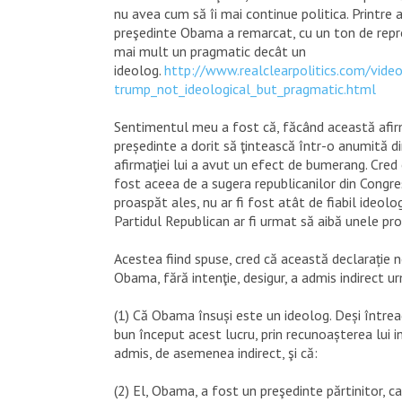
nu avea cum să îi mai continue politica. Printre 
preşedinte Obama a remarcat, cu un ton de repro
mai mult un pragmatic decât un
ideolog.
http://www.realclearpolitics.com/vi
trump_not_ideological_but_pragmatic.html
Sentimentul meu a fost că, făcând această afir
președinte a dorit să ţintească într-o anumită di
afirmaţiei lui a avut un efect de bumerang. Cred că
fost aceea de a sugera republicanilor din Congre
proaspăt ales, nu ar fi fost atât de fiabil ideolog
Partidul Republican ar fi urmat să aibă unele pro
Acestea fiind spuse, cred că această declarație 
Obama, fără intenţie, desigur, a admis indirect u
(1) Că Obama însuși este un ideolog. Deși întrea
bun început acest lucru, prin recunoașterea lui 
admis, de asemenea indirect, şi că:
(2) El, Obama, a fost un preşedinte părtinitor, ca