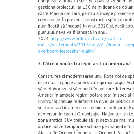
Congresul a alocat Pazei de Coastă 25 de milioa
gestiona proiectul, iar 150 de milioane de dolari 
către Marina militară, pentru a începe proiectar
construcție. În prezent, construcţia spărgătorul
planificată să înceapă în anul 2020 și, dacă to
planului, nava va fi lansată în anul
2023.
http://www.politifact.com/truth-o-
meter/statements/2017/may/24/donald-trump
overboard-icebreaker-claim/
5. Către o nouă strategie arctică americană
Construirea și modernizarea unui flote noi de s
este doar o parte a unei strategii mai largi a Arct
să o elaboreze și să o pună în aplicare. Interese
Americii în ambele regiuni polare (dar în special 
limitrofă) trebuie redefinite la nivel de politică 
sectorul arctic american trebuie reconfigurat. Rus
demersuri în cadrul Organizației Națiunilor Unite
zona arctică. SUA trebuie să îşi dezvolte mai mu
arctice: baze temporare și baze permanente în 
Alaska (în Oceanul Îngheţat şi Oceanul Pacific), 