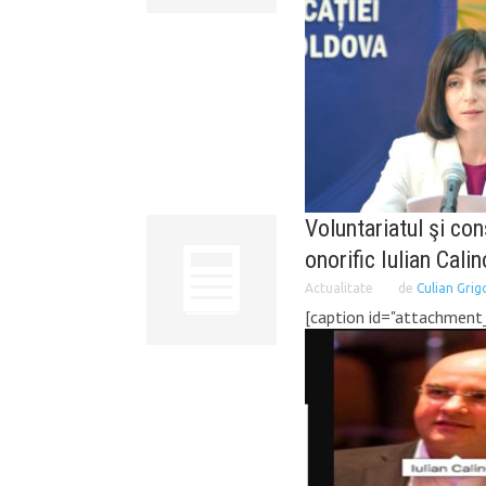
Voluntariatul şi con
onorific Iulian Cali
Actualitate
de
Culian Grig
[caption id="attachment