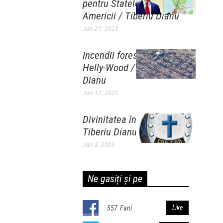
pentru Statele Unite ale
Americii / Tiberiu Dianu
Jan 21, 2025
Incendii forestiere în
Helly-Wood / Tiberiu
Dianu
Jan 17, 2025
Divinitatea în sport /
Tiberiu Dianu
Jan 5, 2025
Ne gasiți și pe
Like
557
Fani