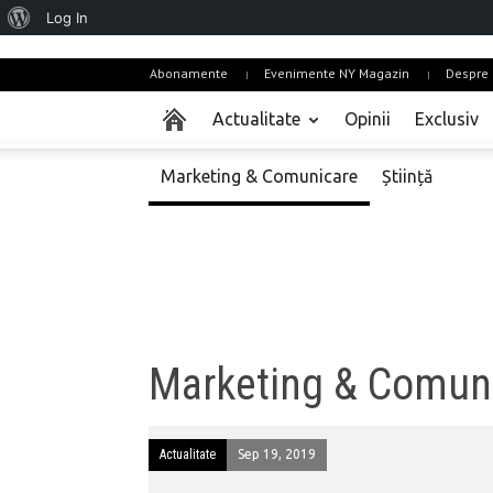
About
Log In
WordPress
Abonamente
Evenimente NY Magazin
Despre 
Actualitate
Opinii
Exclusiv
Marketing & Comunicare
Știință
Marketing & Comun
Actualitate
Sep 19, 2019