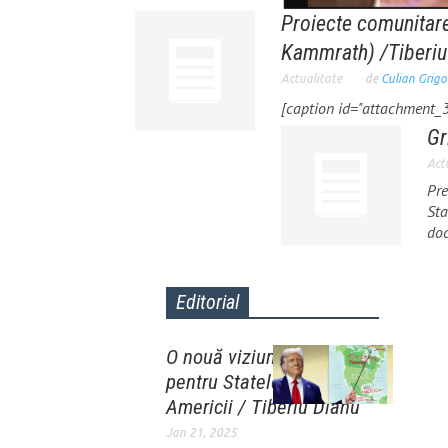
Proiecte comunitare
Kammrath) /Tiberiu
Actualitate
de
Culian Grigo
[caption id="attachment_3
Gr
Act
Pre
Sta
doc
Editorial
O nouă viziune teritorială
pentru Statele Unite ale
Americii / Tiberiu Dianu
Jan 21, 2025