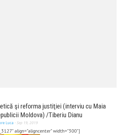
VOLUN
COMUN
CU CON
CALINO
tică şi reforma justiţiei (interviu cu Maia
publicii Moldova) /Tiberiu Dianu
ore Luca
-
Sep 19, 2019
_3127" align="aligncenter" width="300"]