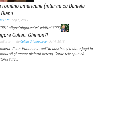
 româno-americane (interviu cu Daniela
 Dianu
re Luca
-
Sep 5, 2019
091" align="aligncenter" width="300"]
igore Culian: Ghinion?!
ualitate
de
Culian Grigore Luca
-
Jul 4, 2015
mierul Victor Ponta „s-a rupt“ la baschet și a dat o fugă la
mbul să-și repare piciorul beteag. Gurile rele spun că
torul turc...