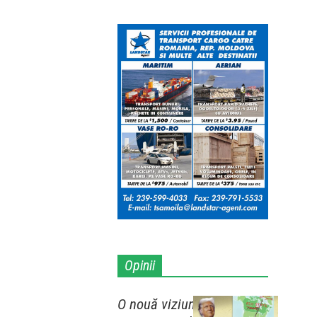
Opinii
O nouă viziune teritorială