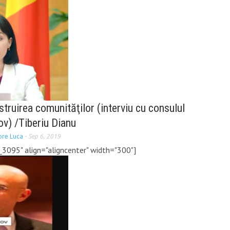
struirea comunităţilor (interviu cu consulul
nov) /Tiberiu Dianu
ore Luca
-
Sep 6, 2019
_3095" align="aligncenter" width="300"]