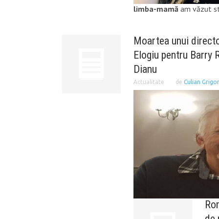
limba-mamă
am văzut str
Moartea unui directo
Elogiu pentru Barry 
Dianu
Actualitate
de
Culian Grigo
Rom
de 