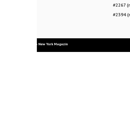
#2267 (n
#2394 (n
© New York Magazin