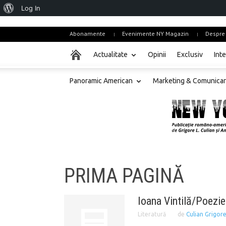
About
Log In
WordPress
Abonamente
Evenimente NY Magazin
Despre
Actualitate
Opinii
Exclusiv
Inte
Panoramic American
Marketing & Comunica
PRIMA PAGINĂ
Ioana Vintilă/Poezie
Literatură
de
Culian Grigor