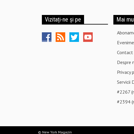
Vizitați-ne și pe
Mai mu
Abonam
Evenime
Contact
Despre 
Privacy 
Servicii 
#2267 (n
#2394 (n
© New York Magazin