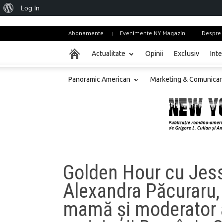
About
Log In
WordPress
Abonamente
Evenimente NY Magazin
Despre
Actualitate
Opinii
Exclusiv
Inte
Panoramic American
Marketing & Comunica
Golden Hour cu Jess
Alexandra Păcuraru, 
mamă și moderator 