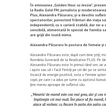
În emisiunea „Golden Hour cu Jessie”, preze
la Radio Gold FM,
jurnalista și moderatoarea
Plus, Alexandra Păcuraru, și-a deschis sufletu
spectatorilor, povestind frânturi din viața s
independentă, cu o carieră stabilă, dar ne-a d
sensibilă, alimentată în special de familia 
are grijă din toată inima.
Alexandra Păcuraru în postura de femeie ș
Alexandra Păcuraru este, după cum bine știți, m
România Suverană de la Realitatea PLUS. Pe lâng
Alexandra Păcuraru este în primul rând om, iar 
i ajute sau să-i facă fericiți pe cei din jur se simt
încarcă de energie pozitivă; este o femeie sple
copii, pe care i-a adus pe lume cu ajutorul bunu
ține mereu aproape de sufletul său.
„’Meseria
’
de mamă este cea mai grea, dar și cea m
împlinește cel mai mult. Îmi place să fiu mamă, î
place să vorbesc cu fiecare în parte. Am patru ca