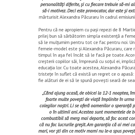
personalități diferite, și cu fiecare trebuie să-mi a
să-i motivez. Deci este provocator, dar este și ex
mărturisit Alexandra Păcuraru în cadrul emisiuni
Pentru că ne apropiem cu pași repezi de 8 Martie
prilej bun să sărbătorim simpla existență a femei
să le mulțumim pentru tot ce fac pentru noi. U
femeie-model este și Alexandra Păcuraru, care r
timpul în așa fel încât să le facă pe toate. Acor
creșterii copiilor săi, împreună cu soțul ei, impli
educația lor. Cu toate acestea, Alexandra Păcura
tristețe în suflet că există un regret ce o apasă
fie alături de ei să le spună povești seară de sea
„Când ajung acasă, de obicei la 12-1 noaptea, îmi
foarte multe povești de viață împlinite în urma 
colegilor noștri. Li se oferă oamenilor o speranță 
o în ultimii ani. Acestea sunt momentele de 
combustibil să merg mai departe, să fac acest co
că nu fac lucrurile greșit. Am garanția că ai mei co
mari, vor ști din ce motiv mami nu le-a spus poveșt