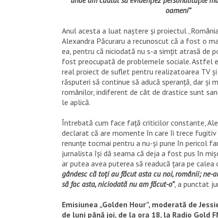
oameni”
Anul acesta a luat naștere și proiectul „România
Alexandra Păcuraru a recunoscut că a fost o m
ea, pentru că niciodată nu s-a simțit atrasă de p
fost preocupată de problemele sociale. Astfel 
real proiect de suflet pentru realizatoarea TV ș
răsputeri să continue să aducă speranță, dar și m
românilor, indiferent de cât de drastice sunt san
le aplică.
Întrebată cum face față criticilor constante, Al
declarat că are momente în care îi trece fugitiv 
renunțe tocmai pentru a nu-și pune în pericol fami
jurnalista își dă seama că deja a fost pus în m
ar putea avea puterea să readucă țara pe calea 
gândesc că toți au făcut asta cu noi, românii; ne-
să fac asta, niciodată nu am făcut-o”
, a punctat ju
Emisiunea „Golden Hour”, moderată de Jessi
de luni până joi, de la ora 18, la Radio Gold 