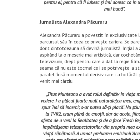
pentru ei, pentru că îi iubesc și îmi doresc ca î
mai bună”.
Jurnalista Alexandra Păcuraru
Alexandra Păcuraru a povestit în exclusivitate 
parcursul său în ceea ce privește cariera. Se par
dorit dintotdeauna să devină jurnalistă. Inițial a 
aspirând la o meserie mai artistică, dar cochetâ
televiziunii, drept pentru care a dat la regie fil
seama că nu este tocmai ce i se potrivește, a stu
paralel, însă momentul decisiv care i-a hotărât p
venit mai târziu.
„Titus Munteanu a avut rolul definitiv în viața 
vedere. I-a plăcut foarte mult naturalețea mea, emp
spus ‘hai să încerci; s-ar putea să-ți placă’. Nu șt
la TVR2, eram plină de emoții, dar de acolo, fii
oferta de a veni la Realitatea și de a face ‘Fresh Re
împărtășeam telespectatorilor din propria mea e
viață sănătoasă. A urmat preluarea emisiunii ‘Acasă
unde am căutat să evidențiez personalitățile ma