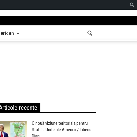
Sear
erican
Articole recente
O nouă viziune teritorială pentru
Statele Unite ale Americii / Tiberiu
Dianu