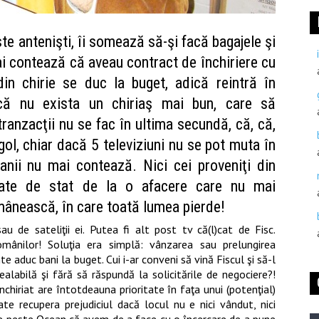
te antenişti, îi somează să-şi facă bagajele şi
ai contează că aveau contract de închiriere cu
din chirie se duc la buget, adică reintră în
 că nu exista un chiriaş mai bun, care să
anzacţii nu se fac în ultima secundă, că, că,
ol, chiar dacă 5 televiziuni nu se pot muta în
Banii nu mai contează. Nici cei proveniţi din
asate de stat de la o afacere care nu mai
omânească, în care toată lumea pierde!
u de sateliţii ei. Putea fi alt post tv că(l)cat de Fisc.
omânilor!
Soluţia era simplă: vânzarea sau prelungirea
te aduc bani la buget. Cui i-a
r
conveni să vină Fiscul şi să-l
realabilă şi fără să răspundă la solicitările de negociere?!
nchiriat are întotdeauna prioritate în faţa unui (potenţial)
te recupera prejudiciul dacă locul nu e nici vândut, nici
) de peste Ocean că avem de a face cu o încercare de a pune