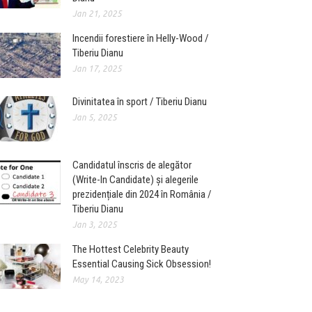
Jan 21, 2025
Incendii forestiere în Helly-Wood /
Tiberiu Dianu
Jan 17, 2025
Divinitatea în sport / Tiberiu Dianu
Jan 5, 2025
Candidatul înscris de alegător
(Write-In Candidate) și alegerile
prezidențiale din 2024 în România /
Tiberiu Dianu
Jan 3, 2025
The Hottest Celebrity Beauty
Essential Causing Sick Obsession!
May 14, 2023