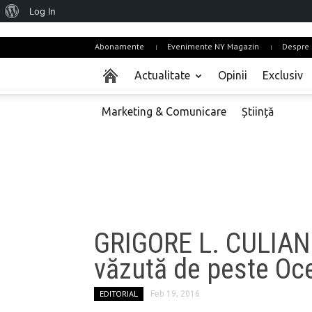
About
Log In
WordPress
Abonamente
Evenimente NY Magazin
Despre 
Actualitate
Opinii
Exclusiv
Marketing & Comunicare
Știință
GRIGORE L. CULIAN:
văzută de peste Oc
EDITORIAL
Feb 19, 2016