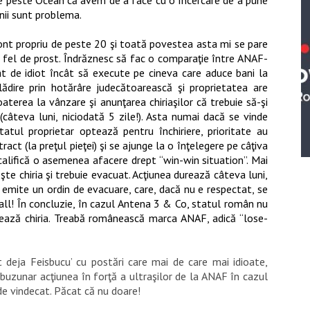
anii sunt problema.
cont propriu de peste 20 şi toată povestea asta mi se pare
a fel de prost.
Î
ndrăznesc să fac o comparaţie între ANAF-
t de idiot încât să execute pe cineva care aduce bani la
ădire prin hotărâre judecătoarească şi proprietatea are
terea la vânzare şi anunţarea chiriaşilor că trebuie să-şi
câteva luni, niciodată 5 zile!). Asta numai dacă se vinde
atul proprietar optează pentru închiriere, prioritate au
ract (la preţul pieţ
e
i) şi se ajunge la o înţelegere pe câţiva
 califică o asemenea afacere drept “win-win situation”. Mai
teşte chiria şi trebuie evacuat. Acţiunea durează câteva luni,
i emite un ordin de evacuare, care, dacă nu e respectat, se
all!
Î
n concluzie, în cazul Antena 3 & Co, statul român nu
asează chiria. Treabă românească marca ANAF, adică “lose-
t deja Feisbucu’ cu postări care mai de care mai idioate,
 buzunar acţiunea în forţă a ultraşilor de la ANAF în cazul
e vindecat. Păcat că nu doare!