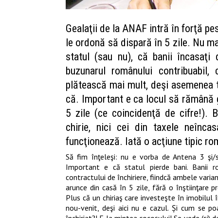
Gealaţii de la ANAF intră în forţă pes
le ordonă să dispară în 5 zile. Nu m
statul (sau nu), că banii încasaţi 
buzunarul românului contribuabil,
plătească mai mult, deşi asemenea tr
că. Important e ca locul să rămână g
5 zile (ce coincidenţă de cifre!). 
chirie, nici cei din taxele neînc
funcţionează. Iată o acţiune tipic r
Să fim înţeleşi: nu e vorba de Antena 3 şi/sa
Important e că statul pierde bani. Banii r
contractului de închiriere, fiindcă ambele varian
arunce din casă în 5 zile, fără o înştiinţare p
Plus că un chiriaş care investeşte în imobilul î
nou-venit
, deşi aici nu e cazul.
Ş
i cum se poa
închiriat?! E la mintea cocoşului! Se vede (şi