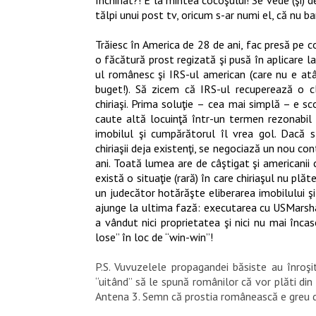
tălpi unui post tv, oricum s-ar numi el, că nu b
Trăiesc în America de 28 de ani, fac presă pe 
o făcătură prost regizată şi pusă în aplicare l
ul
românesc şi IRS-ul american (care nu e atâ
buget!). Să zicem că IRS-ul recuperează o cl
chiriaşi. Prima soluţie
–
cea mai simplă – e scoa
caute altă locuinţă într-un termen rezonabil (
imobilul şi cumpărătorul îl vrea gol. Dacă st
chiriaşii deja existenţi, se negociază un nou cont
ani. Toată lumea are de câştigat şi americanii
există o situaţie (rară) în care chiriaşul nu plă
un judecător hotărăşte eliberarea imobilului ş
ajunge la ultima fază: executarea cu USMarsh
a vândut nici proprietatea şi nici nu mai înc
lose” în loc de “win-win”!
P.S. Vuvuzelele propagandei băsiste au înroşi
“uitând” să le spună românilor că vor plăti din
Antena 3. Semn că prostia românească e greu d