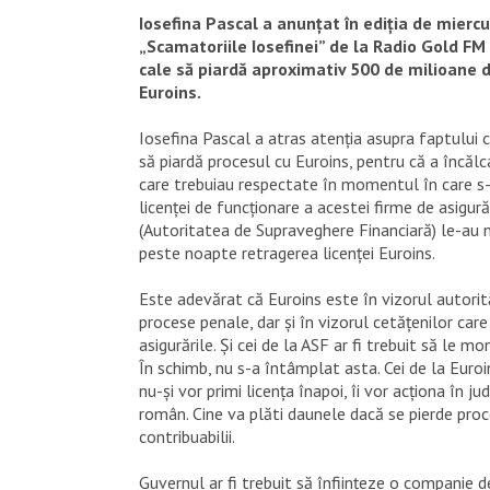
Iosefina Pascal a anunțat în ediția de miercu
„Scamatoriile Iosefinei” de la Radio Gold F
cale să piardă aproximativ 500 de milioane d
Euroins.
Iosefina Pascal a atras atenția asupra faptului
să piardă procesul cu Euroins, pentru că a încălc
care trebuiau respectate în momentul în care s
licenței de funcționare a acestei firme de asigurăr
(Autoritatea de Supraveghere Financiară) le-au n
peste noapte retragerea licenței Euroins.
Este adevărat că Euroins este în vizorul autorit
procese penale, dar și în vizorul cetățenilor ca
asigurările. Și cei de la ASF ar fi trebuit să le m
În schimb, nu s-a întâmplat asta. Cei de la Euro
nu-și vor primi licența înapoi, îi vor acționa în j
român. Cine va plăti daunele dacă se pierde proc
contribuabilii.
Guvernul ar fi trebuit să înființeze o companie d