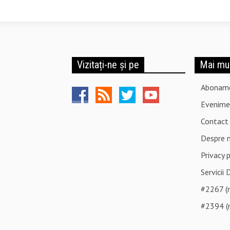
Vizitați-ne și pe
Mai mu
Abonam
Evenime
Contact
Despre 
Privacy 
Servicii 
#2267 (n
#2394 (n