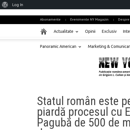
About
Log In
WordPress
Abonamente
Evenimente NY Magazin
Despre
Actualitate
Opinii
Exclusiv
Inte
Panoramic American
Marketing & Comunica
Statul român este p
piardă procesul cu E
Pagubă de 500 de m