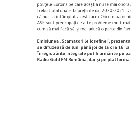
polițele Euroins pe care aceștia nu le mai onorau, 
trebuit plafonate la prețurile din 2020-2021. Dar
că nu s-a întâmplat acest lucru. Oricum oamenii s
ASF sunt preocupați de alte probleme mult mai 
cum să mai facă să-și mai aducă o parte din famil
Emisiunea „Scamatoriile Iosefinei”, prezenta
se difuzează de luni până joi de la ora 16, l
Înregistrările integrale pot fi urmărite pe 
Radio Gold FM România, dar și pe platforma 