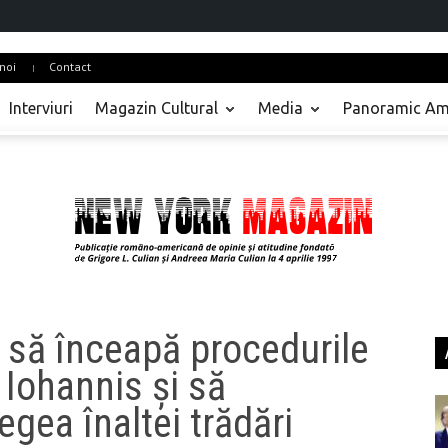
noi
Contact
Interviuri
Magazin Cultural
Media
Panoramic Am
 să înceapă procedurile
 Iohannis și să
egea înaltei trădări