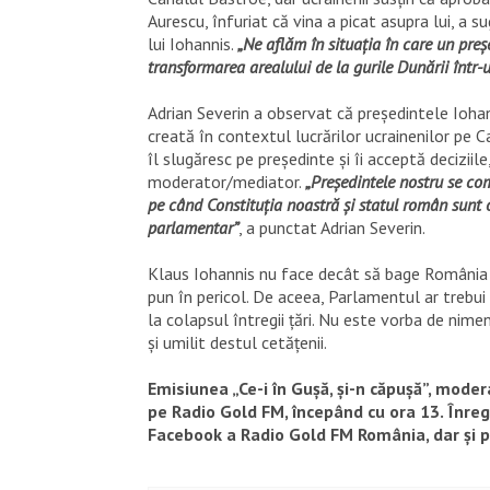
Aurescu, înfuriat că vina a picat asupra lui, a s
lui Iohannis.
„Ne aflăm în situația în care un preșe
transformarea arealului de la gurile Dunării într-u
Adrian Severin a observat că președintele Ioha
creată în contextul lucrărilor ucrainenilor pe
îl slugăresc pe președinte și îi acceptă deciziile
moderator/mediator.
„Președintele nostru se com
pe când Constituția noastră și statul român sunt 
parlamentar”
, a punctat Adrian Severin.
Klaus Iohannis nu face decât să bage România î
pun în pericol. De aceea, Parlamentul ar trebui 
la colapsul întregii țări. Nu este vorba de nime
și umilit destul cetățenii.
Emisiunea „Ce-i în Gușă, și-n căpușă”, moder
pe Radio Gold FM, începând cu ora 13. Înreg
Facebook a Radio Gold FM România, dar și 