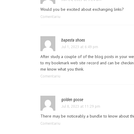
Would you be excited about exchanging links?
Comentariu
bapesta shoes
Jul 1, 2023 at 6:49 pm
After study a couple of of the blog posts in your we
to my bookmark web site record and can be checking 
me know what you think.
Comentariu
golden goose
Jul 8, 2023 at 11:29 pm
There may be noticeably a bundle to know about this
Comentariu