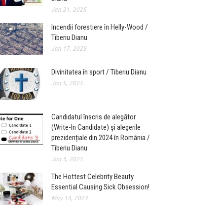
Jan 21, 2025
Incendii forestiere în Helly-Wood /
Tiberiu Dianu
Jan 17, 2025
Divinitatea în sport / Tiberiu Dianu
Jan 5, 2025
Candidatul înscris de alegător
(Write-In Candidate) și alegerile
prezidențiale din 2024 în România /
Tiberiu Dianu
Jan 3, 2025
The Hottest Celebrity Beauty
Essential Causing Sick Obsession!
May 14, 2023