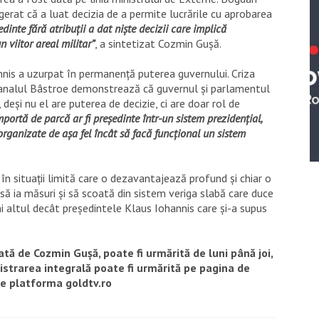
ugerat că a luat decizia de a permite lucrările cu aprobarea
dinte fără atribuții a dat niște decizii care implică
n viitor areal militar”
, a sintetizat Cozmin Gușă.
nnis a uzurpat în permanență puterea guvernului. Criza
 Canalul Bâstroe demonstrează că guvernul și parlamentul
, deși nu el are puterea de decizie, ci are doar rol de
portă de parcă ar fi președinte într-un sistem prezidențial,
organizate de așa fel încât să facă funcțional un sistem
n situații limită care o dezavantajează profund și chiar o
să ia măsuri și să scoată din sistem veriga slabă care duce
ni altul decât președintele Klaus Iohannis care și-a supus
ată de Cozmin Gușă, poate fi urmărită de luni până joi,
istrarea integrală poate fi urmărită pe pagina de
pe platforma goldtv.ro