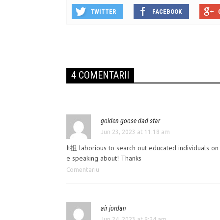
TWITTER
FACEBOOK
4 COMENTARII
golden goose dad star
Jun 23, 2023 at 11:18 am
It抯 laborious to search out educated individuals o
e speaking about! Thanks
Comentariu
air jordan
Jun 24, 2023 at 9:24 am