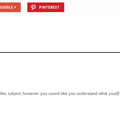
GOOGLE +
PINTEREST
n this subject, however you sound like you understand what you抮