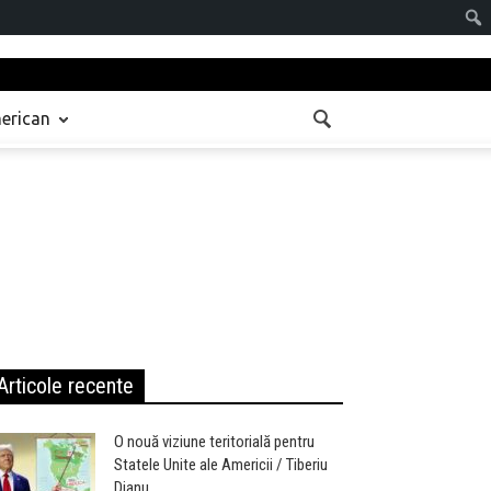
Sear
erican
Articole recente
O nouă viziune teritorială pentru
Statele Unite ale Americii / Tiberiu
Dianu