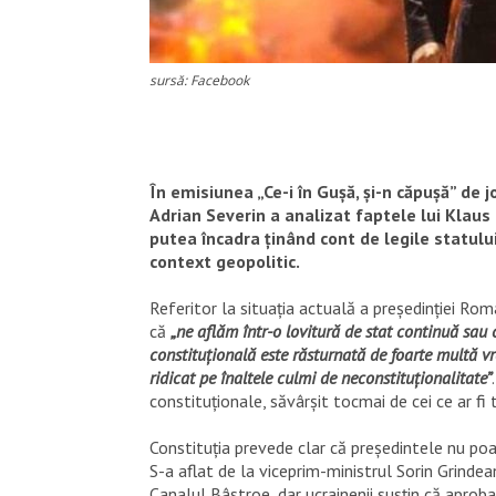
sursă: Facebook
În emisiunea „Ce-i în Gușă, și-n căpușă” de 
Adrian Severin a analizat faptele lui Klaus
putea încadra ținând cont de legile statulu
context geopolitic
.
Referitor la situația actuală a președinției Româ
că
„ne aflăm într-o lovitură de stat continuă sau
constituțională este răsturnată de foarte multă v
ridicat pe înaltele culmi de neconstituționalitate”
constituționale, săvârșit tocmai de cei ce ar fi
Constituția prevede clar că președintele nu poa
S-a aflat de la viceprim-ministrul Sorin Grinde
Canalul Bâstroe, dar ucrainenii susțin că aprob