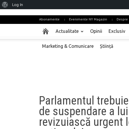
About
Log In
WordPress
Abonamente
Evenimente NY Magazin
Despre 
Actualitate
Opinii
Exclusiv
Marketing & Comunicare
Știință
Parlamentul trebuie
de suspendare a lui
revizuiască urgent l