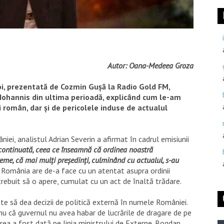
Autor: Oana-Medeea Groza
joi, prezentată de Cozmin Gușă la Radio Gold FM,
 Iohannis din ultima perioadă, explicând cum le-am
i român, dar și de pericolele induse de actualul
niei, analistul Adrian Severin a afirmat în cadrul emisiunii
 continuată, ceea ce înseamnă că ordinea noastră
reme, că mai mulți președinți, culminând cu actualul, s-au
. România are de-a face cu un atentat asupra ordinii
 trebuit să o apere, cumulat cu un act de înaltă trădare.
te să dea decizii de politică externă în numele României.
anu că guvernul nu avea habar de lucrările de dragare de pe
area a fost dată pe linia ministrului de Externe. Bogdan