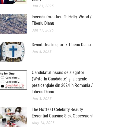
Jan 21, 2025
Incendii forestiere în Helly-Wood /
Tiberiu Dianu
Jan 17, 2025
Divinitatea în sport / Tiberiu Dianu
Jan 5, 2025
Candidatul înscris de alegător
(Write-In Candidate) și alegerile
prezidențiale din 2024 în România /
Tiberiu Dianu
Jan 3, 2025
The Hottest Celebrity Beauty
Essential Causing Sick Obsession!
May 14, 2023