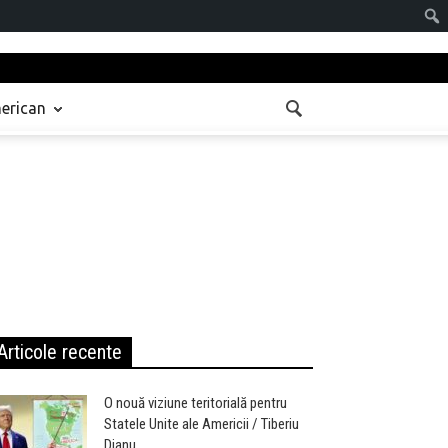
Sear
erican
Articole recente
O nouă viziune teritorială pentru
Statele Unite ale Americii / Tiberiu
Dianu