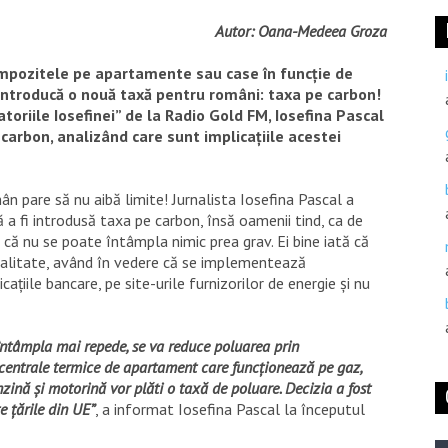
Autor: Oana-Medeea Groza
 impozitele pe apartamente sau case în funcție de
introducă o nouă taxă pentru români: taxa pe carbon!
toriile Iosefinei” de la Radio Gold FM, Iosefina Pascal
carbon, analizând care sunt implicațiile acestei
ân pare să nu aibă limite! Jurnalista Iosefina Pascal a
a fi introdusă taxa pe carbon, însă oamenii tind, ca de
 că nu se poate întâmpla nimic prea grav. Ei bine iată că
ealitate, având în vedere că se implementează
țiile bancare, pe site-urile furnizorilor de energie și nu
întâmpla mai repede, se va reduce poluarea prin
centrale termice de apartament care funcționează pe gaz,
nzină și motorină vor plăti o taxă de poluare. Decizia a fost
e țările din UE”
, a informat Iosefina Pascal la începutul