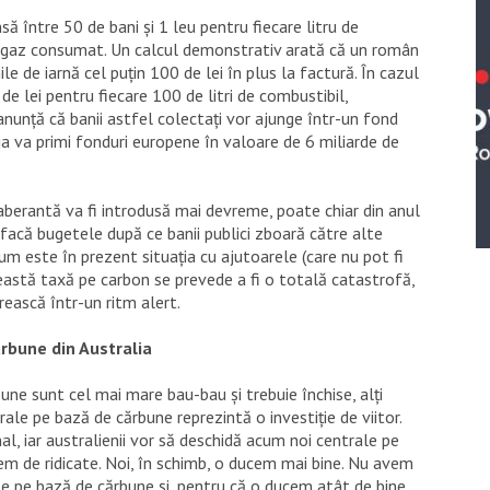
ă între 50 de bani și 1 leu pentru fiecare litru de
de gaz consumat. Un calcul demonstrativ arată că un român
e de iarnă cel puțin 100 de lei în plus la factură. În cazul
e lei pentru fiecare 100 de litri de combustibil,
nunță că banii astfel colectați vor ajunge într-un fond
nia va primi fonduri europene în valoare de 6 miliarde de
berantă va fi introdusă mai devreme, poate chiar din anul
efacă bugetele după ce banii publici zboară către alte
cum este în prezent situația cu ajutoarele (care nu pot fi
ceastă taxă pe carbon se prevede a fi o totală catastrofă,
rească într-un ritm alert.
ărbune din Australia
une sunt cel mai mare bau-bau și trebuie închise, alți
ale pe bază de cărbune reprezintă o investiție de viitor.
l, iar australienii vor să deschidă acum noi centrale pe
em de ridicate. Noi, în schimb, o ducem mai bine. Nu avem
 pe bază de cărbune și, pentru că o ducem atât de bine,