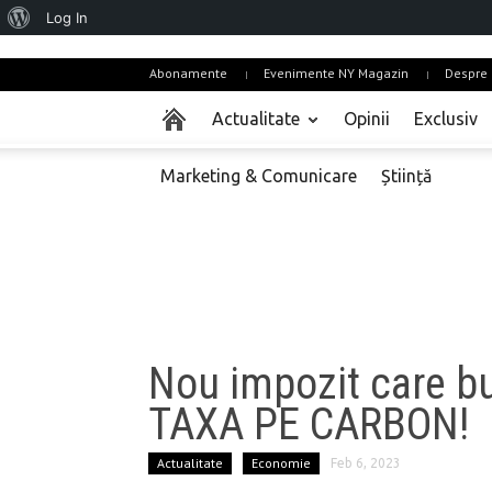
About
Log In
WordPress
Abonamente
Evenimente NY Magazin
Despre 
Actualitate
Opinii
Exclusiv
Marketing & Comunicare
Știință
Nou impozit care b
TAXA PE CARBON!
Actualitate
Economie
Feb 6, 2023