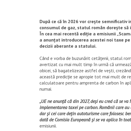
După ce că în 2026 vor crește semnificativ
consumul de gaz, statul român dorește să 
În cea mai recentă ediție a emisiunii „Scama
a anunțat introducerea acestei noi taxe pe 
decizii aberante a statului.
Când e vorba de buzunărit cetățenii, statul rom
avertizat cu mai mult timp în urmă că urmează 
obicei, să bagatelizeze astfel de vești, crezând
această predicție se apropie tot mai mult de r
calculatoare pentru amprenta de carbon în aplica
numai.
„UE ne anunță că din 2027, deși eu cred că se va 
implementarea taxei pe carbon. Românii care au 
dar și cei care dețin autoturisme care folosesc be
dată de Comisia Europeană și se va aplica în toat
emisiunii.