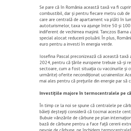
Se pare că în România această taxă va fi cuprins
combustibil, dar și pentru fiecare metru cub 
care are centrală de apartament va plăti în lunil
autoturismelor, taxa va ajunge între 50 și 100 d
indiferent de vechimea mașinii. Tanczos Barna a
special alocat reducerii poluării. În plus, Româ
euro pentru a investi în energia verde.
Iosefina Pascal preconizează că această taxă a
2024, pentru că țările europene trebuie să-și r
sectoare, cum a fost situația cu vaccinurile și 
urmărite) oferite necondiționat ucrainenilor. A
mai ales pentru că prețurile din energie par să c
Investițiile majore în termocentralele pe c
În timp ce la noi se spune că centralele pe cărb
băieți deștepți consideră că tocmai aceste centr
Bubuie vânzările de cărbune pe plan internaționa
bază de cărbune pentru a face față cererii extr
nevoie de cărbune, ne închidem termocentralele