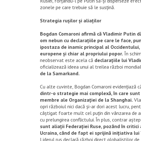
Rusiei, forțându-l pe Putin să-și disperseze efec
zonele pe care trebuie să le susțină.
Strategia rușilor și aliaților
Bogdan Comaroni afirmă că Vladimir Putin dă
om nebun cu declarațiile pe care le face, pu
ipostaza de inamic principal al Occidentului, 
europene și chiar al propriului popor.
În schim
neobservat este acela că
declarațiile lui Vlad
oficializează ideea unui al treilea război mondia
de la Samarkand.
Cu alte cuvinte, Bogdan Comaroni evidențiază 
dintr-o strategie mai complexă, în care sunt 
membre ale Organizației de la Shanghai.
Vla
opri războiul nici dacă și-ar dori acest lucru, pe
câștigat foarte mult cel puțin din vânzarea de a
cu prelungirea conflictului. În plus, contrar aștep
sunt aliații Federației Ruse, pozând în critici 
Ucraina, când de fapt ei sprijină inițiativa lui
Liderul rus declară război direct globaliștilor de