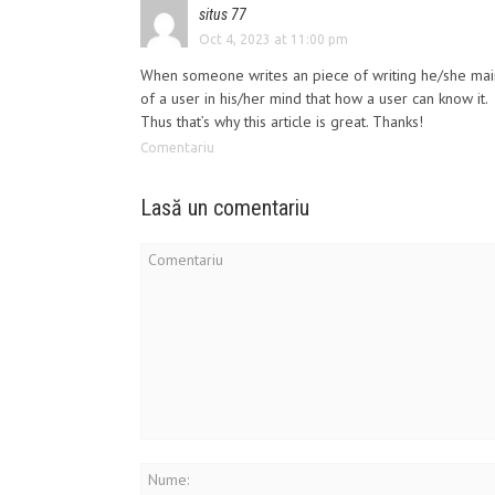
situs 77
Oct 4, 2023 at 11:00 pm
When someone writes an piece of writing he/she mai
of a user in his/her mind that how a user can know it.
Thus that’s why this article is great. Thanks!
Comentariu
Lasă un comentariu