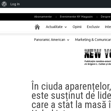
About
Log In
WordPress
Abonamente
Evenimente NY Magazin
Despre
Actualitate
Opinii
Exclusiv
Inte
Panoramic American
Marketing & Comunica
În ciuda aparențelor
este susținut de lide
care a stat la masă 