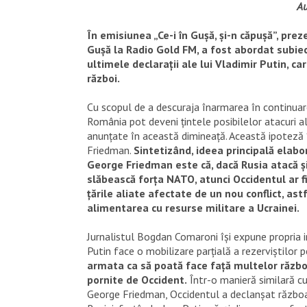
Au
În emisiunea „Ce-i în Gușă, și-n căpușă”, pre
Gușă la Radio Gold FM, a fost abordat subiec
ultimele declarații ale lui Vladimir Putin, car
război.
Cu scopul de a descuraja înarmarea în continuar
România pot deveni țintele posibilelor atacuri al
anunțate în această dimineață. Această ipoteză î
Friedman.
Sintetizând, ideea principală elabo
George Friedman este că, dacă Rusia atacă ș
slăbească forța NATO, atunci Occidentul ar fi
țările aliate afectate de un nou conflict, as
alimentarea cu resurse militare a Ucrainei.
Jurnalistul Bogdan Comaroni își expune propria 
Putin face o mobilizare parțială a rezerviștilor 
armata ca să poată face față multelor războ
pornite de Occident.
Într-o manieră similară cu
George Friedman, Occidentul a declanșat războaie