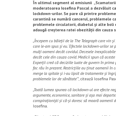
În ultimul segment al emisiunii „Scamatoriil
moderatoarea Iosefina Pascal a dezvăluit ca
lockdown-urilor. Se pare că printre problem
carantină se numără cancerul, problemele ca
problemele circulatorii, diabetul și alte boli 
adaugă creșterea ratei obezității din cauza
„Începem cu băieții de la The Telegraph care vin și 
care le-am spus și eu. ‘Efectele lockdown-urilor se
mulți oameni decât covidul. Decesele inexplicabil
decât cele din cauza covid. Medicii spun că aceste ci
Experții cred că deciziile luate de guvern în prim
fac rău în prezent. Restricțiile au ținut oamenii în c
merge la spitale și i-au lipsit de tratamente și îngr
problemele lor de sănătate‘”
, citează Iosefina Pas
„Toată lumea spunea că lockdown-ul are efecte neg
argumente, economice, sanitare și așa mai departe.
conspiraționiști și că-și doresc să moară oamenii d
Iosefina.