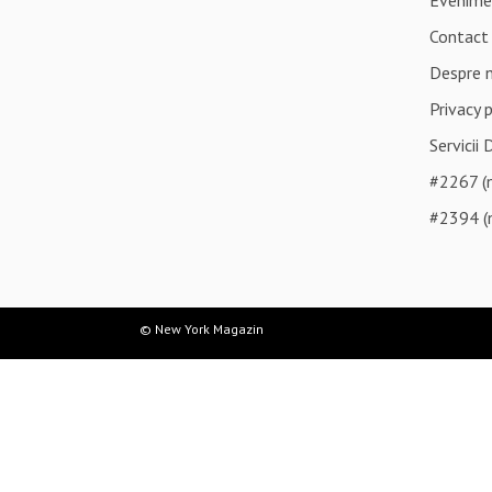
Evenime
Contact
Despre 
Privacy 
Servicii 
#2267 (n
#2394 (n
© New York Magazin