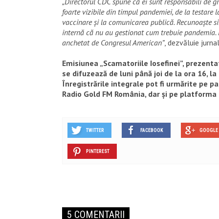
„Directorul CDC spune că ei sunt responsabili de gr
foarte vizibile din timpul pandemiei, de la testare l
vaccinare și la comunicarea publică. Recunoaște si
internă că nu au gestionat cum trebuie pandemia. 
anchetat de Congresul American”
, dezvăluie jurnal
Emisiunea „Scamatoriile Iosefinei”, prezenta
se difuzează de luni până joi de la ora 16, l
Înregistrările integrale pot fi urmărite pe 
Radio Gold FM România, dar și pe platforma 
TWITTER
FACEBOOK
GOOGLE 
PINTEREST
5 COMENTARII