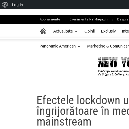
About
Log In
WordPress
Abonamente
Evenimente NY Magazin
Despre
Actualitate
Opinii
Exclusiv
Inte
Panoramic American
Marketing & Comunica
Efectele lockdown ur
îngrijorătoare în me
mainstream