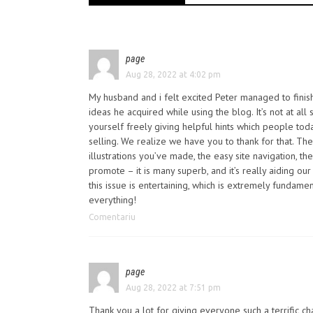
page
Aug 28, 2022 at 4:02 pm
My husband and i felt excited Peter managed to finish
ideas he acquired while using the blog. It’s not at all s
yourself freely giving helpful hints which people to
selling. We realize we have you to thank for that. Th
illustrations you’ve made, the easy site navigation, th
promote – it is many superb, and it’s really aiding ou
this issue is entertaining, which is extremely fundame
everything!
Comentariu
page
Aug 28, 2022 at 7:51 pm
Thank you a lot for giving everyone such a terrific ch