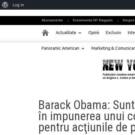
About
Log In
WordPress
Abonamente
Evenimente NY Magazin
Despre
Actualitate
Opinii
Exclusiv
Inte
Panoramic American
Marketing & Comunica
Barack Obama: Sunt
în impunerea unui c
pentru acţiunile de 