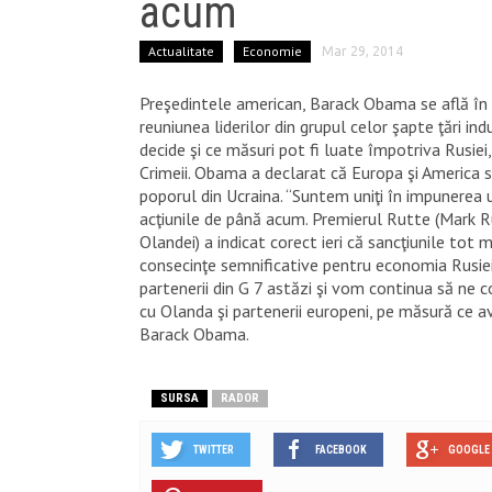
acum
Actualitate
Economie
Mar 29, 2014
Preşedintele american, Barack Obama se află în
reuniunea liderilor din grupul celor şapte ţări ind
decide şi ce măsuri pot fi luate împotriva Rusiei,
Crimeii. Obama a declarat că Europa şi America s
poporul din Ucraina. “Suntem uniţi în impunerea 
acţiunile de până acum. Premierul Rutte (Mark R
Olandei) a indicat corect ieri că sancţiunile tot 
consecinţe semnificative pentru economia Rusiei
partenerii din G 7 astăzi şi vom continua să n
cu Olanda şi partenerii europeni, pe măsură ce 
Barack Obama.
SURSA
RADOR
TWITTER
FACEBOOK
GOOGLE 